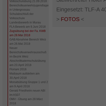
Volksschulübung 21.09.2018
Bereichsfeuerwehrjugendlager
Eingesetzt: TLF-A 4
in Untergrossau
Schulabschluß der
>
FOTOS
<
Volksschule
Landesbewerb in Murau
FLA Bewerb am 9.Juni 2018
Zugsübung bei der Fa. KWB
am 28.Mai 2018
GAB Abnahme Bereich Weiz
am 26.Mai 2018
Neuer
Bereichsfeuerwehrausschuß
im Bezirk Weiz
Abschnittsatemschutzübung
am 23.April 2018
Floriani 2018
Maibaum aufstellen am
30.April 2018
Monatsübung Gruppe 1 und 2
am 9.April 2018
Gerald Friedheim neuer ABI
im AS07
OMV - Übung am 28.März
2018