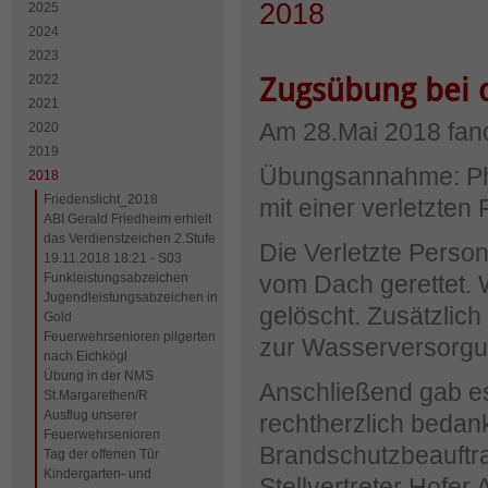
2018
2025
2024
2023
2022
Zugsübung bei 
2021
Am 28.Mai 2018 fand
2020
2019
Übungsannahme: Pho
2018
Friedenslicht_2018
mit einer verletzten
ABI Gerald Friedheim erhielt
das Verdienstzeichen 2.Stufe
Die Verletzte Perso
19.11.2018 18:21 - S03
Funkleistungsabzeichen
vom Dach gerettet. 
Jugendleistungsabzeichen in
gelöscht. Zusätzlic
Gold
Feuerwehrsenioren pilgerten
zur Wasserversorgun
nach Eichkögl
Übung in der NMS
Anschließend gab e
St.Margarethen/R
Ausflug unserer
rechtherzlich bedan
Feuerwehrsenioren
Brandschutzbeauftr
Tag der offenen Tür
Kindergarten- und
Stellvertreter Hofer