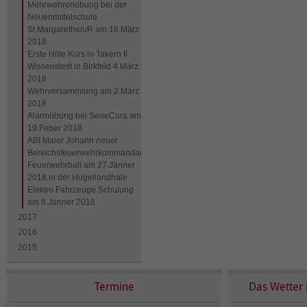
Mehrwehrenübung bei der
Neuenmittelschule
St.Margarethen/R am 16.März
2018
Erste Hilfe Kurs in Takern II
Wissenstest in Birkfeld 4.März
2018
Wehrversammlung am 2.März
2018
Alarmübung bei SeneCura am
19.Feber 2018
ABI Maier Johann neuer
Bereichsfeuerwehrkommandantstellvertreter
Feuerwehrball am 27.Jänner
2018 in der Hügellandhale
Elektro Fahrzeuge Schulung
am 8.Jänner 2018
2017
2016
2015
Termine
Das Wetter 