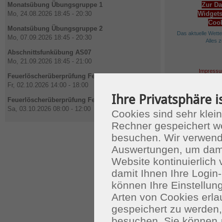
Monatsübung Übungsgruppe 1
Zur Da
Mo, 24.08.2026 18:45 - 20:30
Widgets
Cook
Monatsübung Übungsgruppe 2
Das aktuelle Wett
Mo, 07.09.2026 18:45 - 20:30
Alles 
Abschnittsfunkübung AS07
Mo, 21.09.2026 18:45 - 21:00
Impressu
Feuerlöscherüberprüfung Feuerwehrhaus
Fr, 02.10.2026 14:00 - 18:00
Ihre Privatsphäre i
Feuerlöscherüberprüfung Feuerwehrhaus
Sa, 03.10.2026 08:00 - 12:00
Cookies sind sehr klein
Rechner gespeichert w
besuchen. Wir verwend
Auswertungen, um dami
Website kontinuierlich
damit Ihnen Ihre Login-
können Ihre Einstellu
Arten von Cookies erla
gespeichert zu werden
besuchen. Sie können 