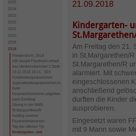
21.09.2018
2025
2024
2023
2022
Kindergarten- u
2021
St.Margarethen
2020
2019
Am Freitag den 21. 
2018
in St.Margarethen/R
Friedenslicht_2018
ABI Gerald Friedheim erhielt
St.Margarethen/R un
das Verdienstzeichen 2.Stufe
alarmiert. Mit schw
19.11.2018 18:21 - S03
Funkleistungsabzeichen
eingeschlossenen Ki
Jugendleistungsabzeichen in
Gold
anschließend gelös
Feuerwehrsenioren pilgerten
durften die Kinder
nach Eichkögl
Übung in der NMS
ausprobieren.
St.Margarethen/R
Ausflug unserer
Eingesetzt waren FF
Feuerwehrsenioren
Tag der offenen Tür
mit 9 Mann sowie Med
Kindergarten- und