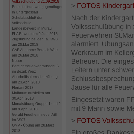
Volksschulübung 21.09.2018
>
FOTOS Kindergar
Bereichsfeuerwehrjugendlager
in Untergrossau
Nach der Kindergar
Schulabschluß der
Volksschule
Volksschulübung in 
Landesbewerb in Murau
Feuerwehren St.Marg
FLA Bewerb am 9.Juni 2018
Zugsübung bei der Fa. KWB
alarmiert. Übungsan
am 28.Mai 2018
GAB Abnahme Bereich Weiz
Werkraum im Keller
am 26.Mai 2018
Betreuer. Die einge
Neuer
Bereichsfeuerwehrausschuß
Leitern unter schwe
im Bezirk Weiz
Abschnittsatemschutzübung
Schlussbesprechung
am 23.April 2018
Jause für alle Feu
Floriani 2018
Maibaum aufstellen am
Eingesetzt waren FF
30.April 2018
Monatsübung Gruppe 1 und 2
mit 9 Mann sowie Med
am 9.April 2018
Gerald Friedheim neuer ABI
>
FOTOS Volksschu
im AS07
OMV - Übung am 28.März
2018
Ein großes Dankesch