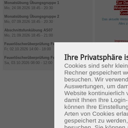
Monatsübung Übungsgruppe 1
Zur Da
Mo, 24.08.2026 18:45 - 20:30
Widgets
Cook
Monatsübung Übungsgruppe 2
Das aktuelle Wett
Mo, 07.09.2026 18:45 - 20:30
Alles 
Abschnittsfunkübung AS07
Mo, 21.09.2026 18:45 - 21:00
Impressu
Feuerlöscherüberprüfung Feuerwehrhaus
Fr, 02.10.2026 14:00 - 18:00
Ihre Privatsphäre i
Feuerlöscherüberprüfung Feuerwehrhaus
Sa, 03.10.2026 08:00 - 12:00
Cookies sind sehr klein
Rechner gespeichert w
besuchen. Wir verwend
Auswertungen, um dami
Website kontinuierlich
damit Ihnen Ihre Login-
können Ihre Einstellu
Arten von Cookies erla
gespeichert zu werden
besuchen. Sie können 