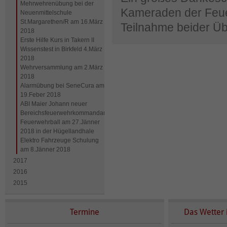
Mehrwehrenübung bei der
Kameraden der Feuer
Neuenmittelschule
St.Margarethen/R am 16.März
Teilnahme beider Ü
2018
Erste Hilfe Kurs in Takern II
Wissenstest in Birkfeld 4.März
2018
Wehrversammlung am 2.März
2018
Alarmübung bei SeneCura am
19.Feber 2018
ABI Maier Johann neuer
Bereichsfeuerwehrkommandantstellvertreter
Feuerwehrball am 27.Jänner
2018 in der Hügellandhale
Elektro Fahrzeuge Schulung
am 8.Jänner 2018
2017
2016
2015
Termine
Das Wetter 