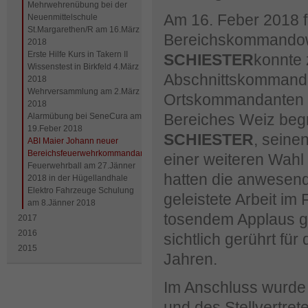
Mehrwehrenübung bei der
Am 16. Feber 2018 fa
Neuenmittelschule
St.Margarethen/R am 16.März
Bereichskommandowa
2018
Erste Hilfe Kurs in Takern II
SCHIESTER
konnte 
Wissenstest in Birkfeld 4.März
Abschnittskommanda
2018
Wehrversammlung am 2.März
Ortskommandanten u
2018
Bereiches Weiz begr
Alarmübung bei SeneCura am
19.Feber 2018
SCHIESTER
, seine
ABI Maier Johann neuer
Bereichsfeuerwehrkommandantstellvertreter
einer weiteren Wahl 
Feuerwehrball am 27.Jänner
hatten die anwese
2018 in der Hügellandhale
Elektro Fahrzeuge Schulung
geleistete Arbeit i
am 8.Jänner 2018
tosendem Applaus 
2017
2016
sichtlich gerührt f
2015
Jahren.
Im Anschluss wurde
und des Stellvertre