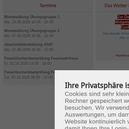
Termine
Das Wetter 
Monatsübung Übungsgruppe 1
Zur Da
Mo, 24.08.2026 18:45 - 20:30
Widgets
Cook
Monatsübung Übungsgruppe 2
Das aktuelle Wett
Mo, 07.09.2026 18:45 - 20:30
Alles 
Abschnittsfunkübung AS07
Mo, 21.09.2026 18:45 - 21:00
Impressu
Feuerlöscherüberprüfung Feuerwehrhaus
Fr, 02.10.2026 14:00 - 18:00
Feuerlöscherüberprüfung Feuerwehrhaus
Sa, 03.10.2026 08:00 - 12:00
Ihre Privatsphäre i
Cookies sind sehr klein
Rechner gespeichert w
besuchen. Wir verwend
Auswertungen, um dami
Website kontinuierlich
damit Ihnen Ihre Login-