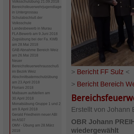
Volksschulübung 21.09.2018
Bereichsfeuerwehrjugendlager
in Untergrossau
Schulabschluß der
Volksschule
Landesbewerb in Murau
FLA Bewerb am 9.Juni 2018
Zugsübung bei der Fa. KWB
am 28.Mai 2018
GAB Abnahme Bereich Weiz
am 26.Mai 2018
Neuer
Bereichsfeuerwehrausschuß
>
Bericht FF Sulz
<
im Bezirk Weiz
Abschnittsatemschutzübung
am 23.April 2018
>
Bericht Bereich W
Floriani 2018
Maibaum aufstellen am
Bereichsfeuer
30.April 2018
Monatsübung Gruppe 1 und 2
Erstellt von Johann
am 9.April 2018
Gerald Friedheim neuer ABI
im AS07
OBR Johann PREIH
OMV - Übung am 28.März
wiedergewählt
2018