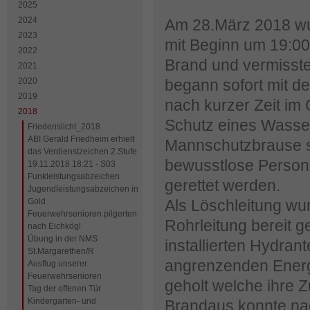
2025
2024
Am 28.März 2018 wur
2023
mit Beginn um 19:00
2022
Brand und vermisste
2021
2020
begann sofort mit d
2019
nach kurzer Zeit im
2018
Schutz eines Wasse
Friedenslicht_2018
ABI Gerald Friedheim erhielt
Mannschutzbrause si
das Verdienstzeichen 2.Stufe
bewusstlose Person
19.11.2018 18:21 - S03
Funkleistungsabzeichen
gerettet werden.
Jugendleistungsabzeichen in
Gold
Als Löschleitung wu
Feuerwehrsenioren pilgerten
Rohrleitung bereit g
nach Eichkögl
Übung in der NMS
installierten Hydra
St.Margarethen/R
angrenzenden Energ
Ausflug unserer
Feuerwehrsenioren
geholt welche ihre Z
Tag der offenen Tür
Kindergarten- und
Brandaus konnte na