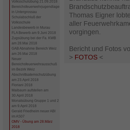
Volksschulübung 21.09.2018
Brandschutzbeauftr
Bereichsfeuerwehrjugendlager
in Untergrossau
Thomas Eigner lobte
Schulabschluß der
aller Feuerwehrkame
Volksschule
Landesbewerb in Murau
vorgingen.
FLA Bewerb am 9.Juni 2018
Zugsübung bei der Fa. KWB
am 28.Mai 2018
Bericht und Fotos v
GAB Abnahme Bereich Weiz
am 26.Mai 2018
>
FOTOS
<
Neuer
Bereichsfeuerwehrausschuß
im Bezirk Weiz
Abschnittsatemschutzübung
am 23.April 2018
Floriani 2018
Maibaum aufstellen am
30.April 2018
Monatsübung Gruppe 1 und 2
am 9.April 2018
Gerald Friedheim neuer ABI
im AS07
OMV - Übung am 28.März
2018