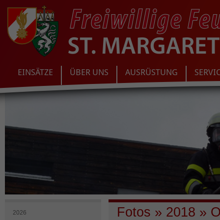
EINSÄTZE
ÜBER UNS
AUSRÜSTUNG
SERVI
Fotos
»
2018
»
O
2026