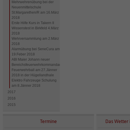
Mehrwehrenübung bei der
Neuenmittelschule
St.Margarethen/R am 16.März
2018
Erste Hilfe Kurs in Takern II
Wissenstest in Birkfeld 4.März
2018
Wehrversammlung am 2.März
2018
Alarmübung bei SeneCura am
19.Feber 2018
ABI Maier Johann neuer
Bereichsfeuerwehrkommandantstellvertreter
Feuerwehrball am 27.Jänner
2018 in der Hügellandhale
Elektro Fahrzeuge Schulung
am 8.Jänner 2018
2017
2016
2015
Termine
Das Wetter 