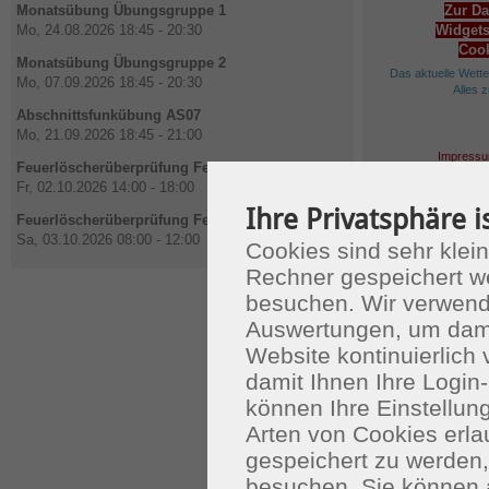
Monatsübung Übungsgruppe 1
Zur Da
Mo, 24.08.2026 18:45 - 20:30
Widgets
Cook
Monatsübung Übungsgruppe 2
Das aktuelle Wett
Mo, 07.09.2026 18:45 - 20:30
Alles 
Abschnittsfunkübung AS07
Mo, 21.09.2026 18:45 - 21:00
Impressu
Feuerlöscherüberprüfung Feuerwehrhaus
Fr, 02.10.2026 14:00 - 18:00
Ihre Privatsphäre i
Feuerlöscherüberprüfung Feuerwehrhaus
Sa, 03.10.2026 08:00 - 12:00
Cookies sind sehr klein
Rechner gespeichert w
besuchen. Wir verwend
Auswertungen, um dami
Website kontinuierlich
damit Ihnen Ihre Login-
können Ihre Einstellu
Arten von Cookies erla
gespeichert zu werden
besuchen. Sie können 