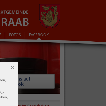
E
FOTOS
FACEBOOK
×
den,
Sie
gen.
uben,