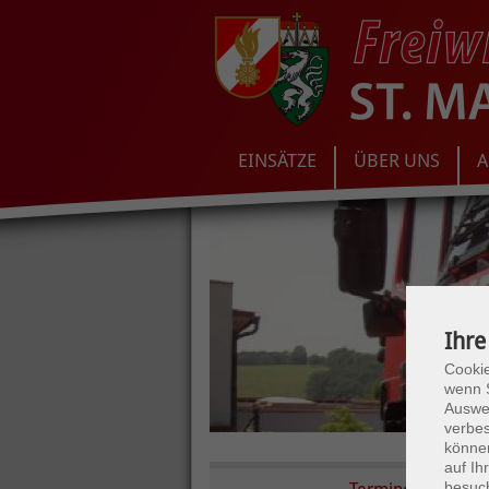
EINSÄTZE
ÜBER UNS
A
Ihre
Cookie
wenn S
Auswer
verbes
Zur
können
auf I
besuc