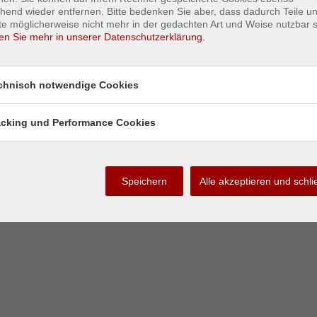
Das Wetter in St.Margarethen/Raab
A
hend wieder entfernen. Bitte bedenken Sie aber, dass dadurch Teile u
e möglicherweise nicht mehr in der gedachten Art und Weise nutzbar s
Zur Darstellung des Wetter
06.08.2026
en Sie mehr in unserer Datenschutzerklärung.
Widgets ändern Sie bitte Ihre
06.08.2026
Cookie-Einstellungen.
06.08.2026
Das aktuelle Wetter in Sankt Margarethen an der Raab
06.08.2026
Alles zum Wetter in Österreich
chnisch notwendige Cookies
06.08.2026
06.08.2026
06.08.2026
acking und Performance Cookies
Impressum & Kontakt
|
Datenschutz
s
06.08.2026
05.08.2026
05.08.2026
s
23.07.2026
Speichern
Alle akzeptieren und schl
23.07.2026
23.07.2026
22.07.2026
22.07.2026
22.07.2026