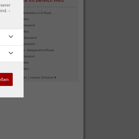
LIS - Einsätze im Bereich Weiz
nserer
ind.
-
 22:31
T03
Hofstätten A.D.Raab
04.08.2026 23:00
B06
Magna
Albersdorf
 17:29
T03
Weiz
04.08.2026 18:23
T03
Weiz
 15:32
T03V
Gleisdorf
04.08.2026 12:33
B06
Weiz
 14:10
B05
Weiz
04.08.2026 10:33
B06
Weiz
 10:01
B02
Albersdorf
04.08.2026 05:11
B02
Markt-Hartmanns
 09:29
B02
Gleisdorf
03.08.2026 23:10
T03
Weiz
 07:57
B06
St. Margarethen/Raab
03.08.2026 23:01
B06
Weiz
 01:41
T02
Gleisdorf
03.08.2026 10:43
T03
Kühwiesen
 13:38
B02
Weiz
St.Ruprecht/R.
 08:46
B06
Weiz
|
ältere Einsätze
neuere Einsätze
 20:48
T03V
Kühwiesen
21.07.2026 15:59
T10
Gleisdorf
ießen
St.Ruprecht/R.
Ludersdorf
Nestelbach B.Gr
 17:53
B09
Hochenegg
Ilz
20.07.2026 18:31
T11
Landscha B.Wei
Sinabelkirchen
20.07.2026 16:26
T03V
Weiz
 11:41
T03V
Landscha B.Weiz
20.07.2026 12:43
T03
Labuch
 16:16
B09
Passail
20.07.2026 09:32
B06
Gersdorf A.D.Feis
 15:35
T03
Koglhof
20.07.2026 04:50
T10
Gleisdorf
 09:11
B06
Preßguts
Hofstätten A.D.
Ludersdorf
Nitscha