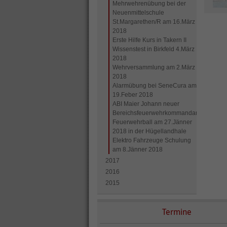
Mehrwehrenübung bei der
Neuenmittelschule
St.Margarethen/R am 16.März
2018
Erste Hilfe Kurs in Takern II
Wissenstest in Birkfeld 4.März
2018
Wehrversammlung am 2.März
2018
Alarmübung bei SeneCura am
19.Feber 2018
ABI Maier Johann neuer
Bereichsfeuerwehrkommandantstellvertre
Feuerwehrball am 27.Jänner
2018 in der Hügellandhale
Elektro Fahrzeuge Schulung
am 8.Jänner 2018
2017
2016
2015
Termine