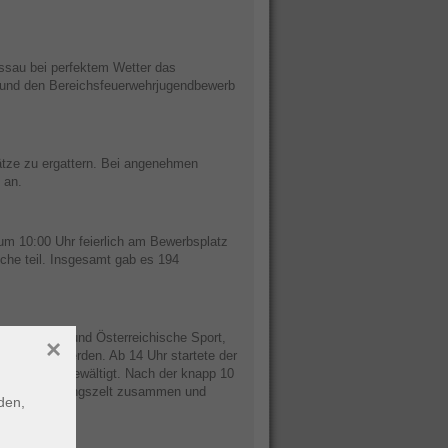
rossau bei perfektem Wetter das
t“ und den Bereichsfeuerwehrjugendbewerb
ätze zu ergattern. Bei angenehmen
 an.
m 10:00 Uhr feierlich am Bewerbsplatz
che teil. Insgesamt gab es 194
hen (DOSB) und Österreichische Sport,
×
solviert werden. Ab 14 Uhr startete der
gezeichnet bewältigt. Nach der knapp 10
n im Versorgungszelt zusammen und
den,