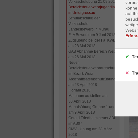
Volksschulübung 21.09.2018
verbes
Bereichsfeuerwehrjugendlager
können
in Untergrossau
auf I
Schulabschluß der
besuc
Volksschule
weitge
Landesbewerb in Murau
Websit
FLA Bewerb am 9.Juni 2018
Erfahr
Zugsübung bei der Fa. KWB
am 28.Mai 2018
GAB Abnahme Bereich Weiz
Te
am 26.Mai 2018
Neuer
Bereichsfeuerwehrausschuß
Tr
im Bezirk Weiz
Abschnittsatemschutzübung
am 23.April 2018
Floriani 2018
Maibaum aufstellen am
30.April 2018
Monatsübung Gruppe 1 und 2
am 9.April 2018
Gerald Friedheim neuer ABI
im AS07
OMV - Übung am 28.März
2018