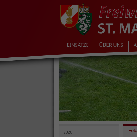
EINSÄTZE
ÜBER UNS
A
Fot
2026