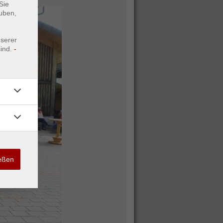
Sie
uben,
nserer
ind.
-
ießen