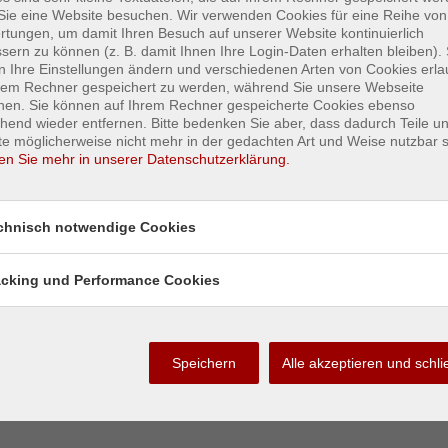
ie eine Website besuchen. Wir verwenden Cookies für eine Reihe von
tungen, um damit Ihren Besuch auf unserer Website kontinuierlich
erwehrball in der Hügellandhalle am 28.Jänner 2023
sern zu können (z. B. damit Ihnen Ihre Login-Daten erhalten bleiben). 
 Ihre Einstellungen ändern und verschiedenen Arten von Cookies erla
senstest in Heilbrunn am 11.03.2023
hrem Rechner gespeichert zu werden, während Sie unsere Webseite
hen. Sie können auf Ihrem Rechner gespeicherte Cookies ebenso
rianifrühschoppen FF St.Margarethen/R
hend wieder entfernen. Bitte bedenken Sie aber, dass dadurch Teile u
e möglicherweise nicht mehr in der gedachten Art und Weise nutzbar s
en Sie mehr in unserer Datenschutzerklärung.
olgreiche Grenzlandmeisterschaften in Traun
 Übung in St.Margarethen/R
chnisch notwendige Cookies
acking und Performance Cookies
Speichern
Alle akzeptieren und schl