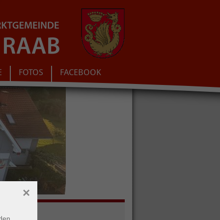
E
FOTOS
FACEBOOK
×
den,