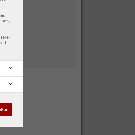
Sie
uben,
nserer
ind.
-
ießen