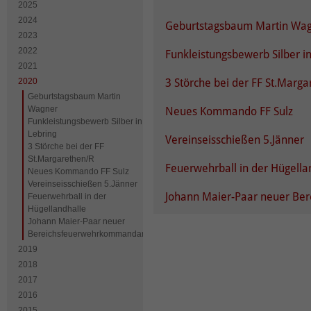
2025
2024
Geburtstagsbaum Martin Wa
2023
2022
Funkleistungsbewerb Silber i
2021
2020
3 Störche bei der FF St.Marg
Geburtstagsbaum Martin
Wagner
Neues Kommando FF Sulz
Funkleistungsbewerb Silber in
Lebring
Vereinseisschießen 5.Jänner
3 Störche bei der FF
St.Margarethen/R
Feuerwehrball in der Hügella
Neues Kommando FF Sulz
Vereinseisschießen 5.Jänner
Johann Maier-Paar neuer B
Feuerwehrball in der
Hügellandhalle
Johann Maier-Paar neuer
Bereichsfeuerwehrkommandant
2019
2018
2017
2016
2015