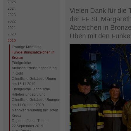
2025
2024
Vielen Dank für die
2023
der FF St. Margaret
2022
Abzeichen in Bronze
2021
2020
Üben mit den Funke
2019
Traurige Mitteilung
Funkleistungsabzeichen in
Bronze
Erfolgreiche
Atemschutzleistungsprüfung
in Gold
Öffentliche Gebäude Übung
am 15.11.2019
Erfolgreiche Technische
Hilfeleistungsprüfung
Öffentliche Gebäude Übungen
am 11.Oktober 2019
Mehrwehrenübung mit Roten
Kreuz
Tag der offenen Tür am
22.September 2019