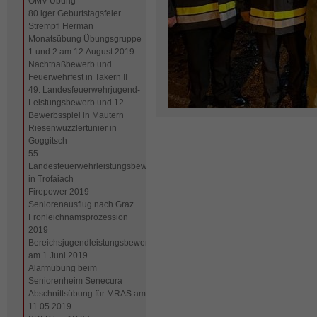
OMV Übung
80 iger Geburtstagsfeier
Strempfl Herman
Monatsübung Übungsgruppe
1 und 2 am 12.August 2019
Nachtnaßbewerb und
Feuerwehrfest in Takern II
49. Landesfeuerwehrjugend-
Leistungsbewerb und 12.
Bewerbsspiel in Mautern
Riesenwuzzlertunier in
Goggitsch
55.
Landesfeuerwehrleistungsbewerb
in Trofaiach
Firepower 2019
Seniorenausflug nach Graz
Fronleichnamsprozession
2019
Bereichsjugendleistungsbewerb
am 1.Juni 2019
Alarmübung beim
Seniorenheim Senecura
Abschnittsübung für MRAS am
11.05.2019