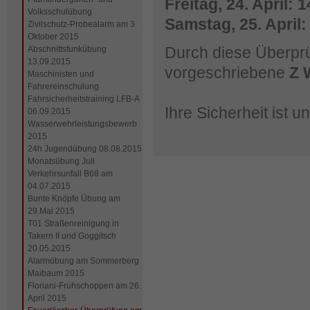
Freitag, 24. April: 
Volksschulübung
Samstag, 25. April:
Zivilschutz-Probealarm am 3.
Oktober 2015
Durch diese Überprüf
Abschnittsfunkübung
13.09.2015
vorgeschriebene
Z 
Maschinisten und
Fahrereinschulung
Fahrsicherheitstraining LFB-A
Ihre Sicherheit ist un
06.09.2015
Wasserwehrleistungsbewerb
2015
24h Jugendübung 08.08.2015
Monatsübung Juli
Verkehrsunfall B68 am
04.07.2015
Bunte Knöpfe Übung am
29.Mai 2015
T01 Straßenreinigung in
Takern II und Goggitsch
20.05.2015
Alarmübung am Sommerberg
Maibaum 2015
Floriani-Frühschoppen am 26.
April 2015