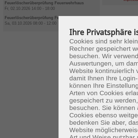
Feuerlöscherüberprüfung Feuerwehrhaus
Fr, 02.10.2026 14:00 - 18:00
Feuerlöscherüberprüfung Feuerwehrhaus
Sa, 03.10.2026 08:00 - 12:00
Ihre Privatsphäre i
Cookies sind sehr klein
Rechner gespeichert w
besuchen. Wir verwend
Auswertungen, um dami
Website kontinuierlich
damit Ihnen Ihre Login-
können Ihre Einstellu
Arten von Cookies erla
gespeichert zu werden
besuchen. Sie können 
Cookies ebenso weitgeh
bedenken Sie aber, das
Website möglicherweis
Art und Weise nutzbar 