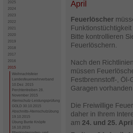
April
2025
2024
2023
Feuerlöscher
müss
2022
Funktionstüchtigkeit
2021
2020
Bitte kontrollieren 
2019
Feuerlöschern.
2018
2017
Nach den Richtlini
2016
2015
müssen Feuerlöscher
Weihnachtsfeier
Festbrennstoff-, Ö
Landesfeuerwehrverband
10.Dez. 2015
Garagen vorhanden 
Perchtentreiben 28.
November 2015
Atemschutz-Leistungsprüfung
Die Freiwillige Feu
GOLD 30.10.2015
Abschnitts-Atemschutzübung
daher in Ihrem Inte
19.10.2015
am
24. und 25. Apri
Übung Bunte Knöpfe
16.10.2015
Pfarrkindergarten- und