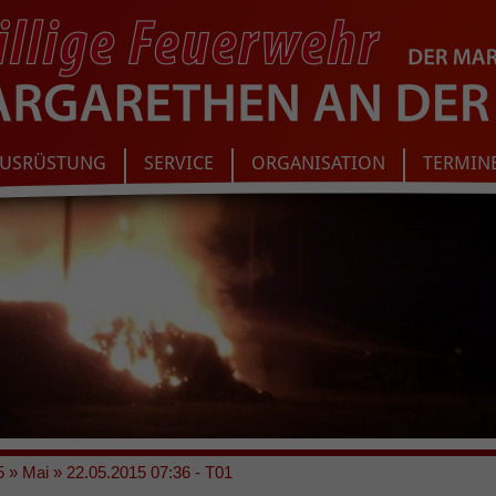
USRÜSTUNG
SERVICE
ORGANISATION
TERMIN
5
»
Mai
»
22.05.2015 07:36 - T01