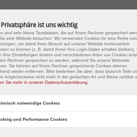
st. Hilfeleistung/ Gerätebeistellung (T01) am 22.05.2015 07:36:
Alarmzeit:
22.05.2015 07:36:48
 Privatsphäre ist uns wichtig
Einsatzende:
22.05.2015 08:42:00
s sind sehr kleine Textdateien, die auf Ihrem Rechner gespeichert wer
Alarmstichwort:
sonst. Hilfeleistung/ Gerätebeistellung (T01)
ie eine Website besuchen. Wir verwenden Cookies für eine Reihe von
Einsatzort:
FEUERWEHR ST. MARGARETHEN A.D. RAA
tungen, um damit Ihren Besuch auf unserer Website kontinuierlich
Zusatzinfo:
sern zu können (z. B. damit Ihnen Ihre Login-Daten erhalten bleiben). 
Alarmierte FW:
St. Margarethen a.d. Raab
 Ihre Einstellungen ändern und verschiedenen Arten von Cookies erla
hrem Rechner gespeichert zu werden, während Sie unsere Webseite
hen. Sie können auf Ihrem Rechner gespeicherte Cookies ebenso
hend wieder entfernen. Bitte bedenken Sie aber, dass dadurch Teile u
e möglicherweise nicht mehr in der gedachten Art und Weise nutzbar s
en Sie mehr in unserer Datenschutzerklärung.
chnisch notwendige Cookies
acking und Performance Cookies