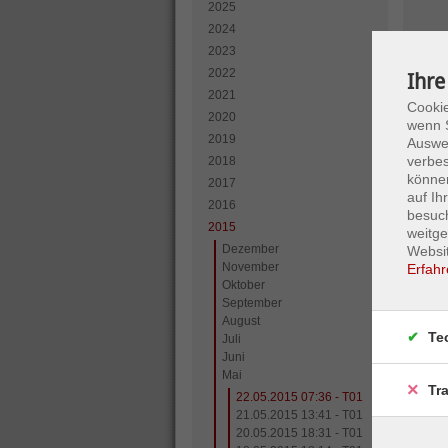
2025
2024
son
2023
2022
Ihre
2021
Cookie
2020
wenn S
2019
Auswer
verbes
2018
können
2017
auf I
2016
besuc
2015
weitge
Dezember
Websit
November
Erfahr
Oktober
September
August
Te
Juli
Juni
Mai
Tr
22.05.2015 07:36 - T01
21.05.2015 13:41 - T01
20.05.2015 18:31 - T01