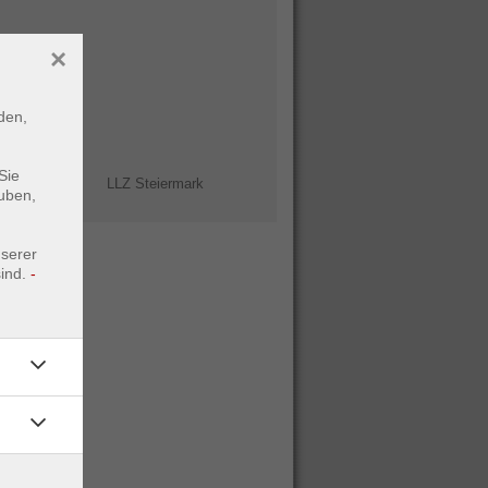
48
×
den,
B
Sie
Leitstelle:
LLZ Steiermark
uben,
nserer
ind.
-