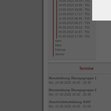
18.05.2015 18:14 - T01
16.05.2015 10:05 - T01
13.05.2015 18:00 - T01
12.05.2015 17:17 - T01
11.05.2015 06:34 - T10
10.05.2015 08:27 - T10
05.05.2015 18:12 - T01
05.05.2015 11:47 - T01
01.05.2015 17:30 - T01
April
März
Februar
Jänner
Termine
Monatsübung Übungsgruppe 1
Mo, 24.08.2026 18:45 - 20:30
Monatsübung Übungsgruppe 2
Mo, 07.09.2026 18:45 - 20:30
Abschnittsfunkübung AS07
Mo, 21.09.2026 18:45 - 21:00