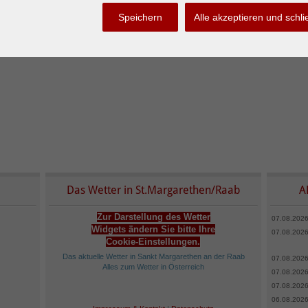
Speichern
Alle akzeptieren und schl
Das Wetter in St.Margarethen/Raab
A
Zur Darstellung des Wetter
07.08.2026
Widgets ändern Sie bitte Ihre
07.08.2026
Cookie-Einstellungen.
Das aktuelle Wetter in Sankt Margarethen an der Raab
07.08.2026
Alles zum Wetter in Österreich
07.08.2026
07.08.2026
06.08.2026