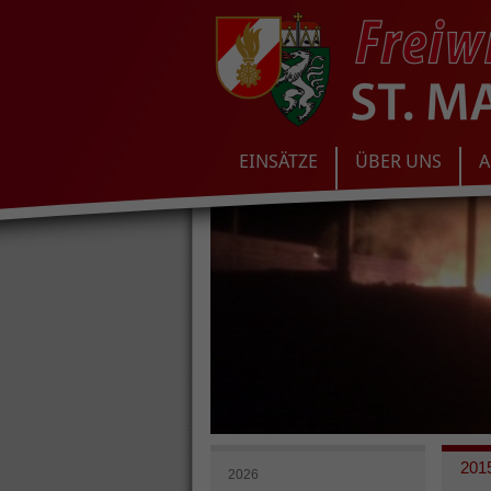
EINSÄTZE
ÜBER UNS
A
201
2026