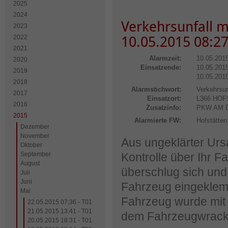
2025
2024
Verkehrsunfall 
2023
2022
10.05.2015 08:27
2021
Alarmzeit:
10.05.201
2020
Einsatzende:
10.05.2015
2019
10.05.2015
2018
Alarmstichwort:
Verkehrsun
2017
Einsatzort:
L366 HO
2016
Zusatzinfo:
PKW AM 
2015
Alarmierte FW:
Hofstätten
Dezember
November
Aus ungeklärter Urs
Oktober
September
Kontrolle über Ihr 
August
überschlug sich und
Juli
Juni
Fahrzeug eingeklem
Mai
Fahrzeug wurde mit
22.05.2015 07:36 - T01
21.05.2015 13:41 - T01
dem Fahrzeugwrack 
20.05.2015 18:31 - T01