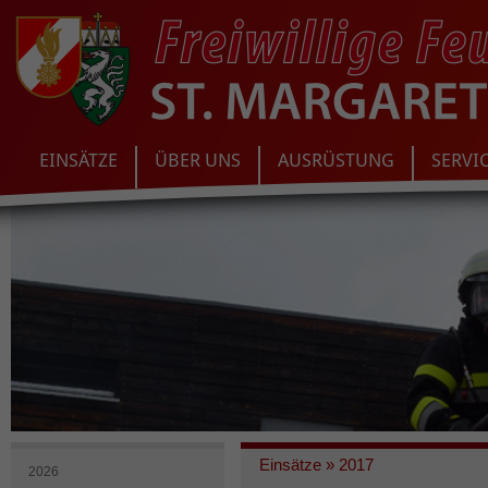
EINSÄTZE
ÜBER UNS
AUSRÜSTUNG
SERVI
Einsätze
»
2017
2026