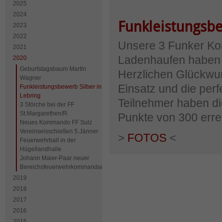
2025
2024
Funkleistungsbe
2023
2022
Unsere 3 Funker Kon
2021
Ladenhaufen haben b
2020
Geburtstagsbaum Martin
Herzlichen Glückwu
Wagner
Einsatz und die per
Funkleistungsbewerb Silber in
Lebring
Teilnehmer haben die
3 Störche bei der FF
St.Margarethen/R
Punkte von 300 errei
Neues Kommando FF Sulz
Vereinseisschießen 5.Jänner
>
FOTOS
<
Feuerwehrball in der
Hügellandhalle
Johann Maier-Paar neuer
Bereichsfeuerwehrkommandant
2019
2018
2017
2016
2015