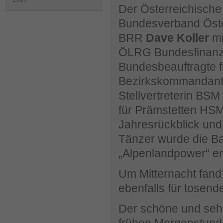
Der Österreichische
Bundesverband Österr
BRR
Dave Koller
mi
ÖLRG Bundesfinanz
Bundesbeauftragte
Bezirkskommandan
Stellvertreterin BSM 
für Prämstetten HS
Jahresrückblick und
Tänzer wurde die Ba
„Alpenlandpower“ erö
Um Mitternacht fand d
ebenfalls für tosend
Der schöne und sehr