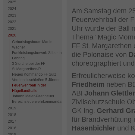
2025
2024
Am Samstag dem 25.0
2023
Feuerwehrball der F
2022
Uhr wurde der Ball 
2021
2020
Thema "Magic Momen
Geburtstagsbaum Martin
FF St. Margarethen 
Wagner
Funkleistungsbewerb Silber in
die Polonaise von
D
Lebring
choreographiert und 
3 Störche bei der FF
St.Margarethen/R
Erfreulicherweise 
Neues Kommando FF Sulz
Vereinseisschießen 5.Jänner
Friedheim
neben Bü
Feuerwehrball in der
Hügellandhalle
ABI
Johann Glettler
Johann Maier-Paar neuer
Zivilschutzschule 
Bereichsfeuerwehrkommandant
2019
GK Ing.
Gerhard Gr
2018
für Brandverhütung 
2017
Hasenbichler
und K
2016
2015