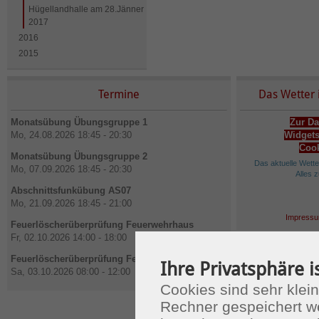
Hügellandhalle am 28.Jänner
2017
2016
2015
Termine
Das Wetter 
Monatsübung Übungsgruppe 1
Zur Da
Mo, 24.08.2026 18:45 - 20:30
Widgets
Cook
Monatsübung Übungsgruppe 2
Das aktuelle Wett
Mo, 07.09.2026 18:45 - 20:30
Alles 
Abschnittsfunkübung AS07
Mo, 21.09.2026 18:45 - 21:00
Impressu
Feuerlöscherüberprüfung Feuerwehrhaus
Fr, 02.10.2026 14:00 - 18:00
Feuerlöscherüberprüfung Feuerwehrhaus
Ihre Privatsphäre i
Sa, 03.10.2026 08:00 - 12:00
Cookies sind sehr klein
Rechner gespeichert w