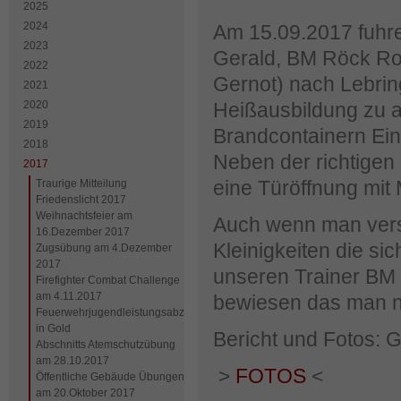
2025
2024
Am 15.09.2017 fuhr
2023
Gerald, BM Röck Robe
2022
Gernot) nach Lebrin
2021
2020
Heißausbildung zu a
2019
Brandcontainern Ein
2018
Neben der richtige
2017
eine Türöffnung mi
Traurige Mitteilung
Friedenslicht 2017
Weihnachtsfeier am
Auch wenn man versu
16.Dezember 2017
Kleinigkeiten die si
Zugsübung am 4.Dezember
2017
unseren Trainer BM 
Firefighter Combat Challenge
am 4.11.2017
bewiesen das man ni
Feuerwehrjugendleistungsabzeichen
in Gold
Bericht und Fotos: G
Abschnitts Atemschutzübung
am 28.10.2017
>
FOTOS
<
Öffentliche Gebäude Übungen
am 20.Oktober 2017