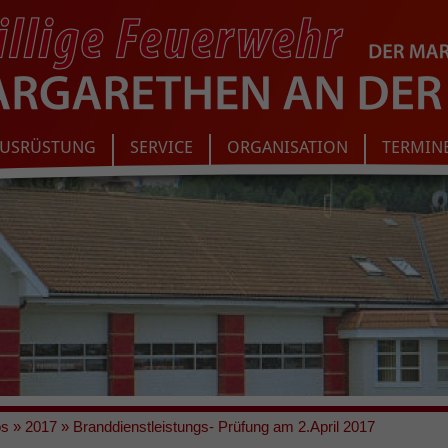
USRÜSTUNG
SERVICE
ORGANISATION
TERMIN
os
»
2017
»
Branddienstleistungs- Prüfung am 2.April 2017