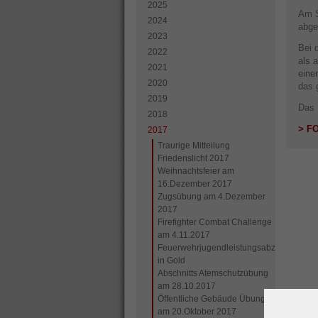
2025
Am S
2024
abge
2023
Bei 
2022
als 
2021
eine
2020
das 
2019
Das 
2018
> F
2017
Traurige Mitteilung
Friedenslicht 2017
Weihnachtsfeier am
16.Dezember 2017
Zugsübung am 4.Dezember
2017
Firefighter Combat Challenge
am 4.11.2017
Feuerwehrjugendleistungsabzeichen
in Gold
Abschnitts Atemschutzübung
am 28.10.2017
Öffentliche Gebäude Übungen
am 20.Oktober 2017