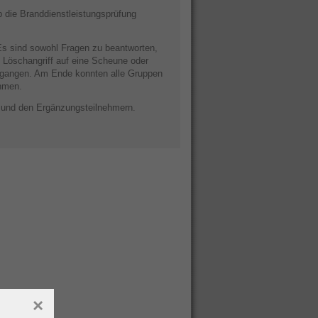
 die Branddienstleistungsprüfung
Es sind sowohl Fragen zu beantworten,
n Löschangriff auf eine Scheune oder
gegangen. Am Ende konnten alle Gruppen
ehmen.
n und den Ergänzungsteilnehmern.
×