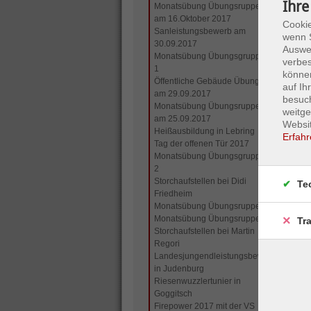
Ihre
Monatsübung Übungsruppe 3
am 16.Oktober 2017
Cookie
Sanleistungsbewerb am
wenn S
30.09.2017
Auswer
Monatsübung Übungsgruppe
verbes
1
können
Öffentliche Gebäude Übungen
auf I
am 29.09.2017
besuc
Monatsübung Übungsruppe 3
weitge
am 25.09.2017
Websit
Heißausbildung in Lebring
Erfahr
Tag der offenen Tür 2017
Monatsübung Übungsgruppe
2
Storchaufstellen bei Didi
Te
Friedheim
Monatsübung Übungsruppe 3
Monatsübung Übungsruppe 1
Tr
Storchaufstellen bei Martin
Regori
Landesjungendleistungsbewerb
in Judenburg
Riesenwuzzlertunier in
Goggitsch
Firepower 2017 mit der VS