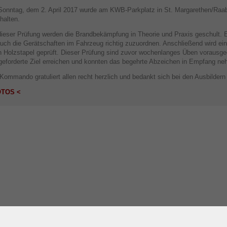
onntag, dem 2. April 2017 wurde am KWB-Parkplatz in St. Margarethen/Raab
halten.
dieser Prüfung werden die Brandbekämpfung in Theorie und Praxis geschult. 
auch die Gerätschaften im Fahrzeug richtig zuzuordnen. Anschließend wird ei
n Holzstapel geprüft. Dieser Prüfung sind zuvor wochenlanges Üben voraus
geforderte Ziel erreichen und konnten das begehrte Abzeichen in Empfang n
Kommando gratuliert allen recht herzlich und bedankt sich bei den Ausbilder
OTOS <