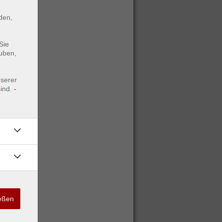
den,
Sie
uben,
nserer
ind.
-
ießen