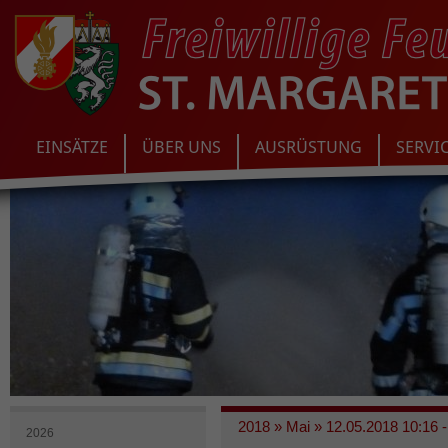
EINSÄTZE
ÜBER UNS
AUSRÜSTUNG
SERVI
2018
»
Mai
»
12.05.2018 10:16 -
2026