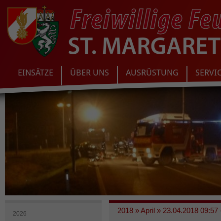
EINSÄTZE
ÜBER UNS
AUSRÜSTUNG
SERVI
2018
»
April
»
23.04.2018 09:57 
2026