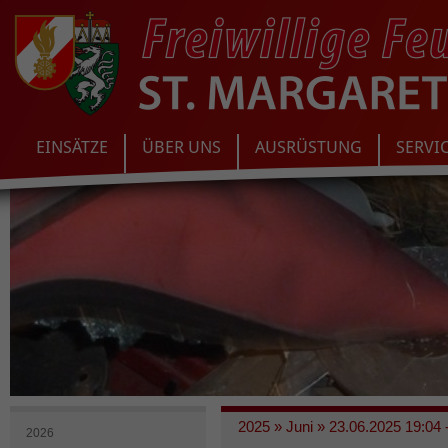
EINSÄTZE
ÜBER UNS
AUSRÜSTUNG
SERVI
2025
»
Juni
»
23.06.2025 19:04 
2026