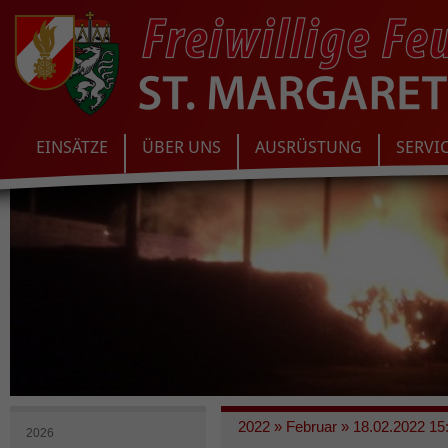
EINSÄTZE
ÜBER UNS
AUSRÜSTUNG
SERVI
2022
»
Februar
»
18.02.2022 15:
2026