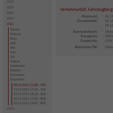
2025
2024
Verkehrsunfall, Fahrzeugberg
2023
Alarmzeit:
09.1
2022
Einsatzende:
09.12
2021
09.12
Jänner
Alarmstichwort:
Verke
Februar
Einsatzort:
IND
März
Zusatzinfo:
LKW
April
Alarmierte FW:
Gleis
Mai
Juni
Juli
August
September
Oktober
November
Dezember
09.12.2021 12:46 - T03
13.12.2021 17:44 - T03
23.12.2021 18:16 - B06
29.12.2021 13:58 - B06
29.12.2021 19:42 - B06
2020