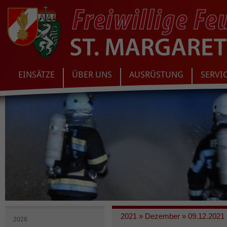
EINSÄTZE
ÜBER UNS
AUSRÜSTUNG
SERVI
2021
»
Dezember
»
09.12.2021 
2026