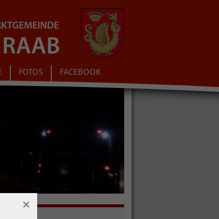
E
FOTOS
FACEBOOK
×