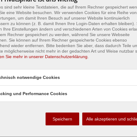
s sind sehr kleine Textdateien, die auf Ihrem Rechner gespeichert wer
ie eine Website besuchen. Wir verwenden Cookies für eine Reihe von
12.02.2021 17:10 - T10
tungen, um damit Ihren Besuch auf unserer Website kontinuierlich
17.02.2021 11:22 - B06
sern zu können (z. B. damit Ihnen Ihre Login-Daten erhalten bleiben). 
 Ihre Einstellungen ändern und verschiedenen Arten von Cookies erla
hrem Rechner gespeichert zu werden, während Sie unsere Webseite
hen. Sie können auf Ihrem Rechner gespeicherte Cookies ebenso
hend wieder entfernen. Bitte bedenken Sie aber, dass dadurch Teile u
e möglicherweise nicht mehr in der gedachten Art und Weise nutzbar s
en Sie mehr in unserer Datenschutzerklärung.
chnisch notwendige Cookies
acking und Performance Cookies
Speichern
Alle akzeptieren und schl