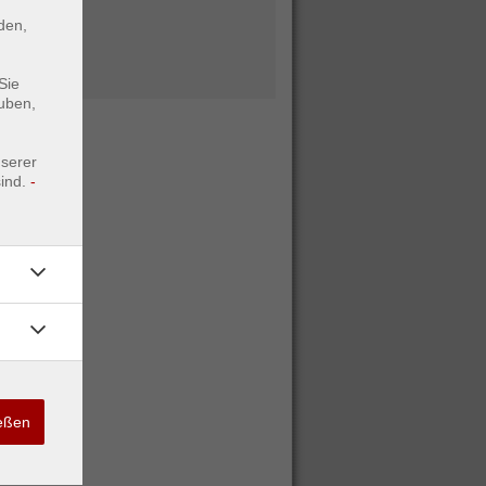
den,
Sie
uben,
nserer
ind.
-
ießen