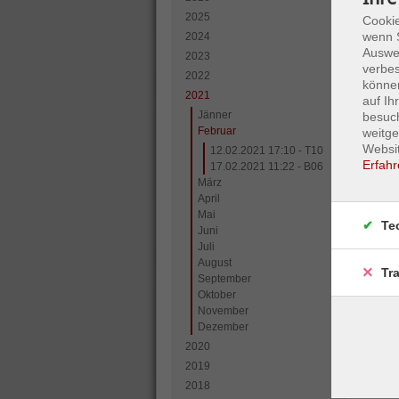
2025
Cookie
wenn S
2024
Auswer
2023
verbes
2022
können
2021
auf I
Jänner
besuc
Februar
weitge
Websit
12.02.2021 17:10 - T10
Erfahr
17.02.2021 11:22 - B06
März
April
Mai
Te
Juni
Juli
August
Tr
September
Oktober
November
Dezember
2020
2019
2018