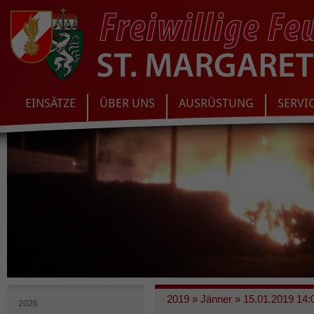
EINSÄTZE
ÜBER UNS
AUSRÜSTUNG
SERVI
2019
»
Jänner
»
15.01.2019 14:
2026