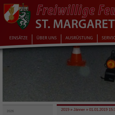
EINSÄTZE
ÜBER UNS
AUSRÜSTUNG
SERVI
2019
»
Jänner
»
01.01.2019 15:
2026