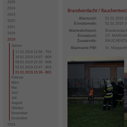
2025
2024
Brandverdacht / Rauchentwic
2023
Alarmzeit:
01.01.2019 1
2022
Einsatzende:
01.01.2019 1
2021
Alarmstichwort:
Brandverdach
2020
Einsatzort:
ST. MARGA
2019
Zusatzinfo:
RAUCHENTWIC
Jänner
Alarmierte FW:
St. Margaret
17.01.2019 12:08 - T03
15.01.2019 14:07 - B06
09.01.2019 20:35 - B06
02.01.2019 22:47 - B03
01.01.2019 15:36 - B01
Februar
März
Mai
Juni
Juli
August
Oktober
November
Dezember
2018