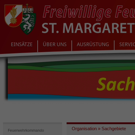
EINSÄTZE
ÜBER UNS
AUSRÜSTUNG
SERVI
Organisation
»
Sachgebiete
Feuerwehrkommando