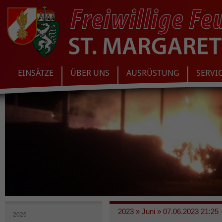
EINSÄTZE
ÜBER UNS
AUSRÜSTUNG
SERVI
2023
»
Juni
»
07.06.2023 21:25 
2026