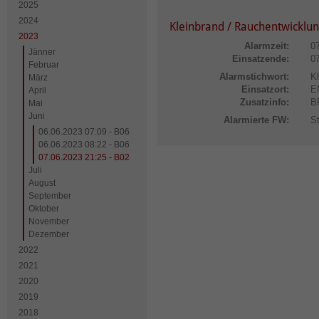
2025
2024
Kleinbrand / Rauchentwicklu
2023
Alarmzeit:
0
Jänner
Einsatzende:
0
Februar
Alarmstichwort:
K
März
Einsatzort:
E
April
Zusatzinfo:
B
Mai
Juni
Alarmierte FW:
S
06.06.2023 07:09 - B06
06.06.2023 08:22 - B06
07.06.2023 21:25 - B02
Juli
August
September
Oktober
November
Dezember
2022
2021
2020
2019
2018