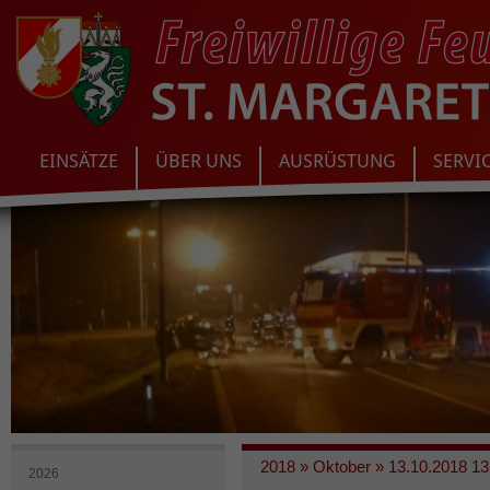
EINSÄTZE
ÜBER UNS
AUSRÜSTUNG
SERVI
2018
»
Oktober
»
13.10.2018 13
2026