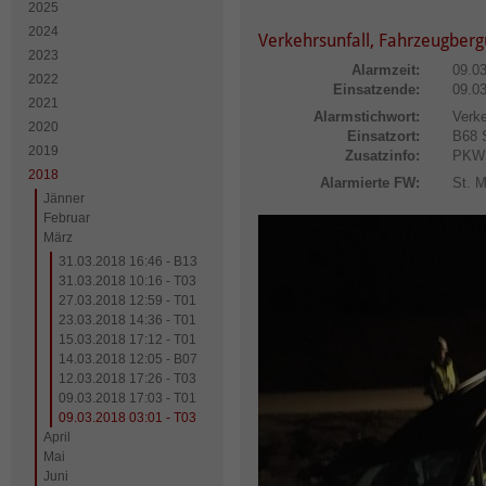
2025
2024
Verkehrsunfall, Fahrzeugberg
2023
Alarmzeit:
09.0
2022
Einsatzende:
09.0
2021
Alarmstichwort:
Verke
2020
Einsatzort:
B68
2019
Zusatzinfo:
PKW
2018
Alarmierte FW:
St. M
Jänner
Februar
März
31.03.2018 16:46 - B13
31.03.2018 10:16 - T03
27.03.2018 12:59 - T01
23.03.2018 14:36 - T01
15.03.2018 17:12 - T01
14.03.2018 12:05 - B07
12.03.2018 17:26 - T03
09.03.2018 17:03 - T01
09.03.2018 03:01 - T03
April
Mai
Juni