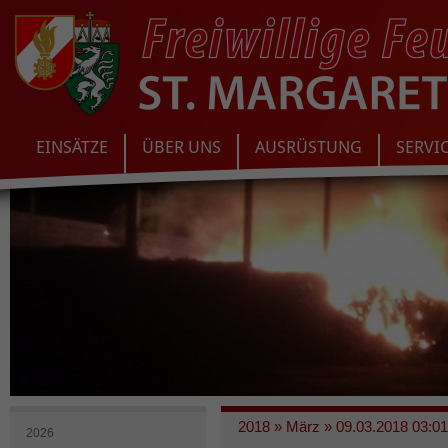
EINSÄTZE
ÜBER UNS
AUSRÜSTUNG
SERVI
2018
»
März
»
09.03.2018 03:01
2026