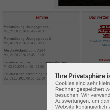
Termine
Das Wetter 
Monatsübung Übungsgruppe 1
Zur Da
Mo, 24.08.2026 18:45 - 20:30
Widgets
Cook
Monatsübung Übungsgruppe 2
Das aktuelle Wett
Mo, 07.09.2026 18:45 - 20:30
Alles 
Abschnittsfunkübung AS07
Mo, 21.09.2026 18:45 - 21:00
Impressu
Feuerlöscherüberprüfung Feuerwehrhaus
Fr, 02.10.2026 14:00 - 18:00
Feuerlöscherüberprüfung Feuerwehrhaus
Ihre Privatsphäre i
Sa, 03.10.2026 08:00 - 12:00
Cookies sind sehr klein
Rechner gespeichert w
besuchen. Wir verwend
Auswertungen, um dami
Website kontinuierlich