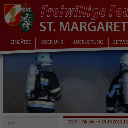
EINSÄTZE
ÜBER UNS
AUSRÜSTUNG
SERVI
2016
»
Oktober
»
29.10.2016 13
2026