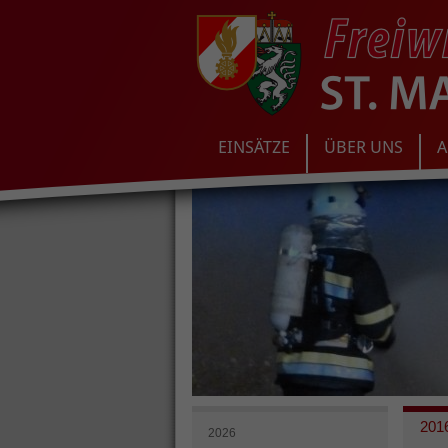
EINSÄTZE
ÜBER UNS
A
201
2026