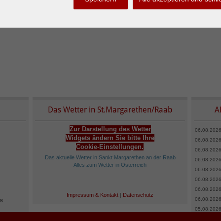
Das Wetter in St.Margarethen/Raab
A
Zur Darstellung des Wetter
06.08.2026
Widgets ändern Sie bitte Ihre
06.08.2026
Cookie-Einstellungen.
06.08.2026
Das aktuelle Wetter in Sankt Margarethen an der Raab
06.08.2026
Alles zum Wetter in Österreich
06.08.2026
06.08.2026
06.08.2026
Impressum & Kontakt
|
Datenschutz
s
06.08.2026
05.08.2026
05.08.2026