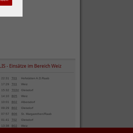
LIS - Einsätze im Bereich Weiz
 22:31
T03
Hofstätten A.D.Raab
04.08.2026 23:00
B06
Magna
Albersdorf
 17:29
T03
Weiz
04.08.2026 18:23
T03
Weiz
 15:32
T03V
Gleisdorf
04.08.2026 12:33
B06
Weiz
 14:10
B05
Weiz
04.08.2026 10:33
B06
Weiz
 10:01
B02
Albersdorf
04.08.2026 05:11
B02
Markt-Hartmanns
 09:29
B02
Gleisdorf
03.08.2026 23:10
T03
Weiz
 07:57
B06
St. Margarethen/Raab
03.08.2026 23:01
B06
Weiz
 01:41
T02
Gleisdorf
03.08.2026 10:43
T03
Kühwiesen
 13:38
B02
Weiz
St.Ruprecht/R.
 08:46
B06
Weiz