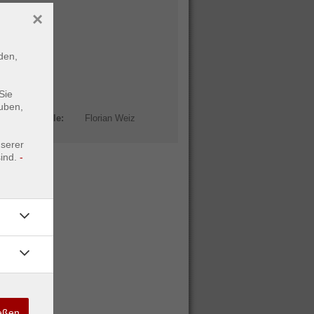
×
18
den,
AB
Sie
uben,
Leitstelle:
Florian Weiz
nserer
ind.
-
ießen