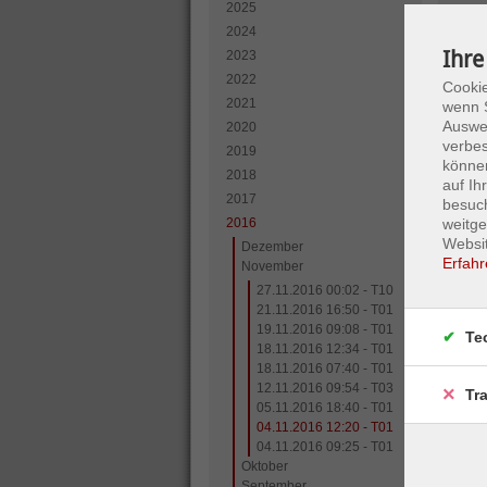
2025
2024
son
Ihre
2023
2022
Cookie
2021
wenn S
Auswer
2020
verbes
2019
können
2018
auf I
2017
besuc
2016
weitge
Websit
Dezember
Erfahr
November
27.11.2016 00:02 - T10
21.11.2016 16:50 - T01
19.11.2016 09:08 - T01
Te
18.11.2016 12:34 - T01
18.11.2016 07:40 - T01
12.11.2016 09:54 - T03
Tr
05.11.2016 18:40 - T01
04.11.2016 12:20 - T01
04.11.2016 09:25 - T01
Oktober
September