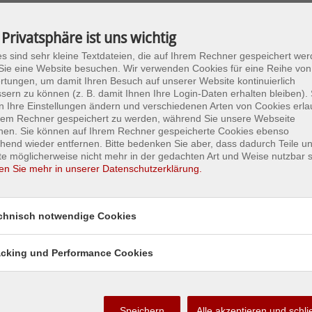
st. Hilfeleistung/ Gerätebeistellung (T01) am 04.11.2016 12:20:
 Privatsphäre ist uns wichtig
Alarmzeit:
04.11.2016 12:20:18
s sind sehr kleine Textdateien, die auf Ihrem Rechner gespeichert wer
Einsatzende:
04.11.2016 14:21:00
ie eine Website besuchen. Wir verwenden Cookies für eine Reihe von
Alarmstichwort:
sonst. Hilfeleistung/ Gerätebeistellung (T01)
tungen, um damit Ihren Besuch auf unserer Website kontinuierlich
Einsatzort:
FEUERWEHR ST. MARGARETHEN A.D. RA
sern zu können (z. B. damit Ihnen Ihre Login-Daten erhalten bleiben). 
Zusatzinfo:
Straßenreinigung mit TLF-A 4000
 Ihre Einstellungen ändern und verschiedenen Arten von Cookies erla
Alarmierte FW:
St. Margarethen a.d. Raab
hrem Rechner gespeichert zu werden, während Sie unsere Webseite
hen. Sie können auf Ihrem Rechner gespeicherte Cookies ebenso
hend wieder entfernen. Bitte bedenken Sie aber, dass dadurch Teile u
e möglicherweise nicht mehr in der gedachten Art und Weise nutzbar s
en Sie mehr in unserer Datenschutzerklärung.
chnisch notwendige Cookies
acking und Performance Cookies
Speichern
Alle akzeptieren und schl