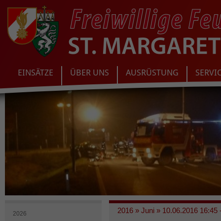
EINSÄTZE
ÜBER UNS
AUSRÜSTUNG
SERVI
2016
»
Juni
»
10.06.2016 16:45 
2026