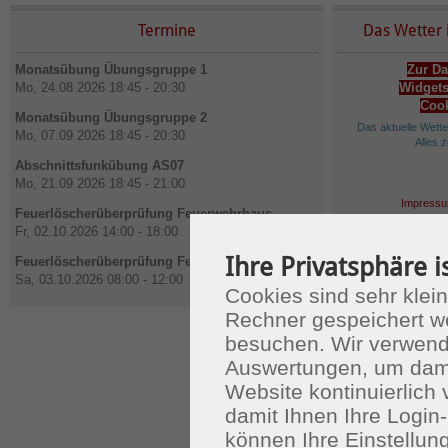
Termine
Das Wetter 
Monatsübung Übungsgruppe 1
Zur Da
Mo, 24.08.2026 18:45 - 20:30
Widgets
Cook
Monatsübung Übungsgruppe 2
Das aktuelle Wett
Mo, 07.09.2026 18:45 - 20:30
Alles 
Abschnittsfunkübung AS07
Mo, 21.09.2026 18:45 - 21:00
Impressu
Feuerlöscherüberprüfung Feuerwehrhaus
Fr, 02.10.2026 14:00 - 18:00
Ihre Privatsphäre i
Feuerlöscherüberprüfung Feuerwehrhaus
Sa, 03.10.2026 08:00 - 12:00
Cookies sind sehr klein
Rechner gespeichert w
besuchen. Wir verwend
Auswertungen, um dami
Website kontinuierlich
damit Ihnen Ihre Login-
können Ihre Einstellu