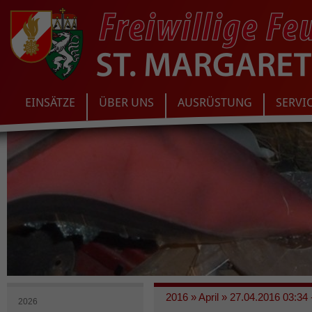
EINSÄTZE
ÜBER UNS
AUSRÜSTUNG
SERVI
2016
»
April
»
27.04.2016 03:34 
2026