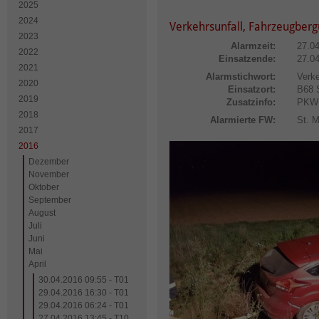
2025
2024
Verkehrsunfall, Fahrzeugberg
2023
Alarmzeit:
27.0
2022
Einsatzende:
27.0
2021
Alarmstichwort:
Verke
2020
Einsatzort:
B68
2019
Zusatzinfo:
PKW
2018
Alarmierte FW:
St. M
2017
2016
Dezember
November
Oktober
September
August
Juli
Juni
Mai
April
30.04.2016 09:55 - T01
29.04.2016 16:30 - T01
29.04.2016 06:24 - T01
27.04.2016 13:45 - T10